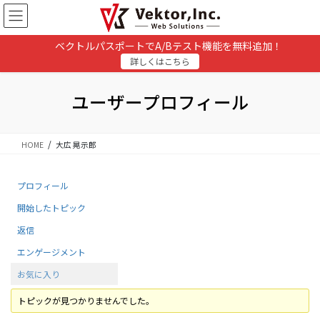
コ
ナ
ン
ビ
テ
ゲ
ベクトルパスポートでA/Bテスト機能を無料追加！
ン
ー
詳しくはこちら
ツ
シ
に
ョ
移
ン
ユーザープロフィール
動
に
移
動
HOME
大広 晃示郎
プロフィール
開始したトピック
返信
エンゲージメント
お気に入り
トピックが見つかりませんでした。