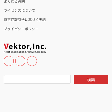
よくある質問
ライセンスについて
特定商取引法に基づく表記
プライバシーポリシー