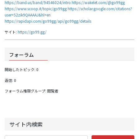
https://band.us/band/94546024/intro
https://wakelet.com/@go99gg
https://www.scoop.it/topic/go99gg
https://scholar.google.com/citations?
user=52zik9QAAAAJ&hl=en
https://rapidapi.com/go99gg/api/go99gg/details
サイト:
https://go99.gg/
フォーラム
開始したトピック: 0
返信: 0
フォーラム権限グループ: 閲覧者
サイト内検索