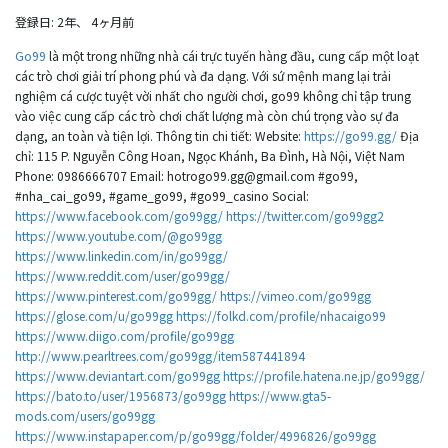
登録日: 2年、 4ヶ月前
Go99
là một trong những nhà cái trực tuyến hàng đầu, cung cấp một loạt
các trò chơi giải trí phong phú và đa dạng. Với sứ mệnh mang lại trải
nghiệm cá cược tuyệt vời nhất cho người chơi, go99 không chỉ tập trung
vào việc cung cấp các trò chơi chất lượng mà còn chú trọng vào sự đa
dạng, an toàn và tiện lợi. Thông tin chi tiết: Website:
https://go99.gg/
Địa
chỉ: 115 P. Nguyễn Công Hoan, Ngọc Khánh, Ba Đình, Hà Nội, Việt Nam
Phone: 0986666707 Email: hotrogo99.gg@gmail.com #go99,
#nha_cai_go99, #game_go99, #go99_casino Social:
https://www.facebook.com/go99gg/
https://twitter.com/go99gg2
https://www.youtube.com/@go99gg
https://www.linkedin.com/in/go99gg/
https://www.reddit.com/user/go99gg/
https://www.pinterest.com/go99gg/
https://vimeo.com/go99gg
https://glose.com/u/go99gg
https://folkd.com/profile/nhacaigo99
https://www.diigo.com/profile/go99gg
http://www.pearltrees.com/go99gg/item587441894
https://www.deviantart.com/go99gg
https://profile.hatena.ne.jp/go99gg/
https://bato.to/user/1956873/go99gg
https://www.gta5-
mods.com/users/go99gg
https://www.instapaper.com/p/go99gg/folder/4996826/go99gg