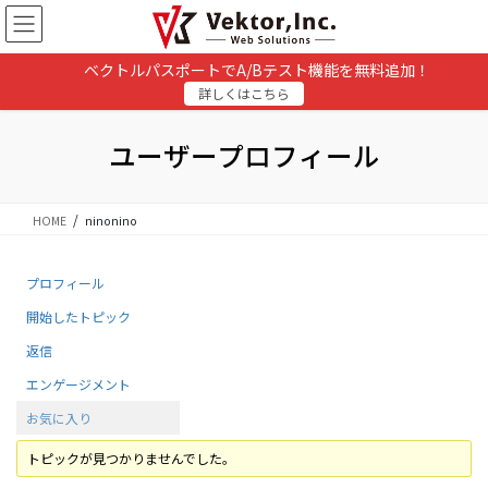
コ
ナ
ン
ビ
テ
ゲ
ベクトルパスポートでA/Bテスト機能を無料追加！
ン
ー
詳しくはこちら
ツ
シ
に
ョ
移
ン
ユーザープロフィール
動
に
移
動
HOME
ninonino
プロフィール
開始したトピック
返信
エンゲージメント
お気に入り
トピックが見つかりませんでした。