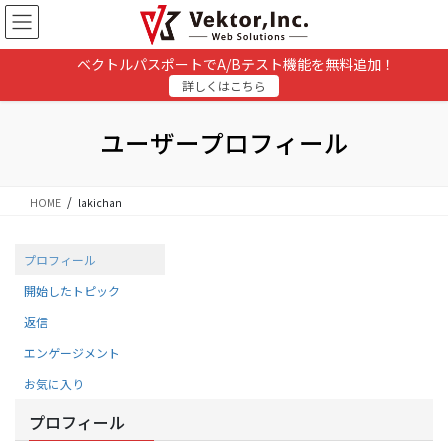
コ
ナ
ン
ビ
テ
ゲ
ベクトルパスポートでA/Bテスト機能を無料追加！
ン
ー
詳しくはこちら
ツ
シ
に
ョ
移
ン
ユーザープロフィール
動
に
移
動
HOME
lakichan
プロフィール
開始したトピック
返信
エンゲージメント
お気に入り
プロフィール