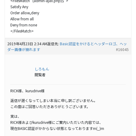
<FilesMatch “(admin-ajax.php)$”>
Satisfy Any
Order allow,deny
Allow from all
Deny from none
</FilesMatch>
2019年4月23日 2:34 AM
返信先:
Basic認証をかけるとヘッダーロゴ、ヘッ
ダー画像が崩れます
#16045
しろもん
閲覧者
RICK様、kurudrive様
返信が遅くなってしまい本当に申し訳ございません。
この度はご回答いただきありがとうございます。
実は、
RICK様およびkurudrive様にご案内いただいた内容では、
現在BASIC認証がかからない状態となっておりますm(_)m