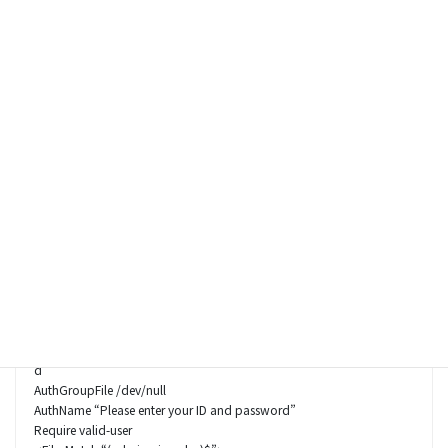
早朝にも関わらず、ご連絡いただきありがとうございます！
アップさせていただきます！
◆wp-login.phpがあるディレクトリの.htaccess
<Files wp-login.php>
AuthType Basic
AuthUserFile
/export/sd217/www/jp/r/e/gmoserver/5/8/hoge/hoge.net/.htpassw
d
AuthGroupFile /dev/null
AuthName “Please enter your ID and password”
require valid-user
</Files>
◆wp-adminディレクトリの.htaccess
AuthType Basic
AuthUserFile
/export/sd217/www/jp/r/e/gmoserver/5/8/hoge/hoge.net/.htpassw
d
AuthGroupFile /dev/null
AuthName “Please enter your ID and password”
Require valid-user