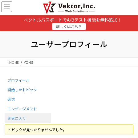
コ
ナ
ン
ビ
テ
ゲ
ベクトルパスポートでA/Bテスト機能を無料追加！
ン
ー
詳しくはこちら
ツ
シ
に
ョ
移
ン
ユーザープロフィール
動
に
移
動
HOME
YONG
プロフィール
開始したトピック
返信
エンゲージメント
お気に入り
トピックが見つかりませんでした。