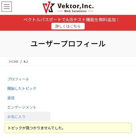
コ
ナ
ン
ビ
テ
ゲ
ベクトルパスポートでA/Bテスト機能を無料追加！
ン
ー
詳しくはこちら
ツ
シ
に
ョ
移
ン
ユーザープロフィール
動
に
移
動
HOME
KJ
プロフィール
開始したトピック
返信
エンゲージメント
お気に入り
トピックが見つかりませんでした。