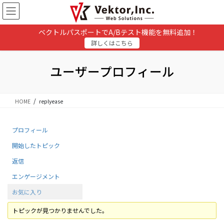
コ
ナ
ン
ビ
テ
ゲ
ベクトルパスポートでA/Bテスト機能を無料追加！
ン
ー
詳しくはこちら
ツ
シ
に
ョ
移
ン
ユーザープロフィール
動
に
移
動
HOME
replyease
プロフィール
開始したトピック
返信
エンゲージメント
お気に入り
トピックが見つかりませんでした。