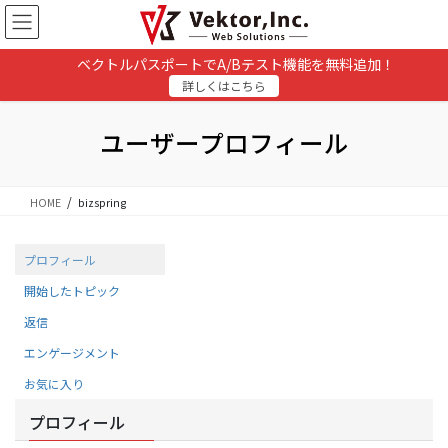
コ
ナ
ン
ビ
テ
ゲ
ベクトルパスポートでA/Bテスト機能を無料追加！
ン
ー
詳しくはこちら
ツ
シ
に
ョ
移
ン
ユーザープロフィール
動
に
移
動
HOME
bizspring
プロフィール
開始したトピック
返信
エンゲージメント
お気に入り
プロフィール