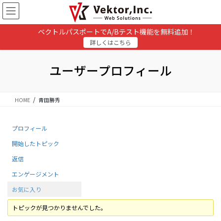
コ
ナ
ン
ビ
テ
ゲ
ベクトルパスポートでA/Bテスト機能を無料追加！
ン
ー
詳しくはこちら
ツ
シ
に
ョ
移
ン
ユーザープロフィール
動
に
移
動
HOME
青田勝秀
プロフィール
開始したトピック
返信
エンゲージメント
お気に入り
トピックが見つかりませんでした。