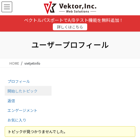
コ
ナ
ン
ビ
テ
ゲ
ベクトルパスポートでA/Bテスト機能を無料追加！
ン
ー
詳しくはこちら
ツ
シ
に
ョ
移
ン
ユーザープロフィール
動
に
移
動
HOME
vietjetinfo
プロフィール
開始したトピック
返信
エンゲージメント
お気に入り
トピックが見つかりませんでした。