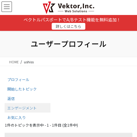
コ
ナ
ン
ビ
テ
ゲ
ベクトルパスポートでA/Bテスト機能を無料追加！
ン
ー
詳しくはこちら
ツ
シ
に
ョ
移
ン
ユーザープロフィール
動
に
移
動
HOME
ushiss
プロフィール
開始したトピック
返信
エンゲージメント
お気に入り
1件のトピックを表示中 - 1 - 1件目 (全1件中)