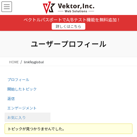
コ
ナ
ン
ビ
テ
ゲ
ベクトルパスポートでA/Bテスト機能を無料追加！
ン
ー
詳しくはこちら
ツ
シ
に
ョ
移
ン
ユーザープロフィール
動
に
移
動
HOME
linkfeyglobal
プロフィール
開始したトピック
返信
エンゲージメント
お気に入り
トピックが見つかりませんでした。