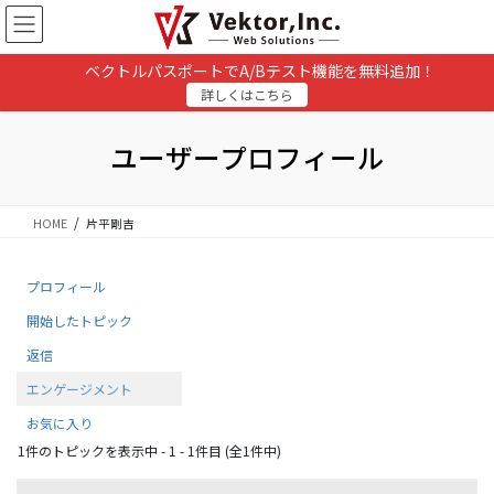
コ
ナ
ン
ビ
テ
ゲ
ベクトルパスポートでA/Bテスト機能を無料追加！
ン
ー
詳しくはこちら
ツ
シ
に
ョ
移
ン
ユーザープロフィール
動
に
移
動
HOME
片平剛吉
プロフィール
開始したトピック
返信
エンゲージメント
お気に入り
1件のトピックを表示中 - 1 - 1件目 (全1件中)