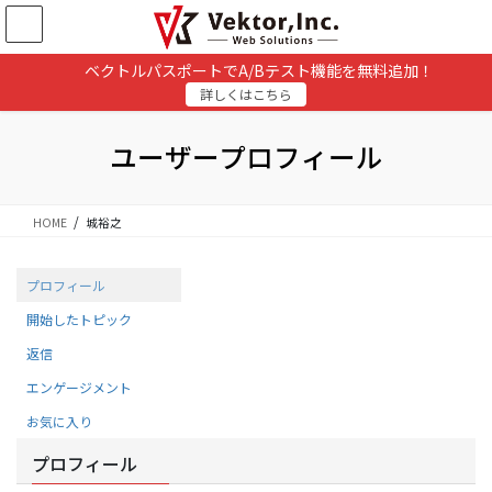
コ
ナ
ン
ビ
テ
ゲ
ベクトルパスポートでA/Bテスト機能を無料追加！
ン
ー
詳しくはこちら
ツ
シ
に
ョ
移
ン
ユーザープロフィール
動
に
移
動
HOME
城裕之
プロフィール
開始したトピック
返信
エンゲージメント
お気に入り
プロフィール