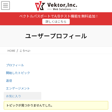
コ
ナ
ン
ビ
テ
ゲ
ベクトルパスポートでA/Bテスト機能を無料追加！
ン
ー
詳しくはこちら
ツ
シ
に
ョ
移
ン
ユーザープロフィール
動
に
移
動
HOME
こうへい
プロフィール
開始したトピック
返信
エンゲージメント
お気に入り
トピックが見つかりませんでした。