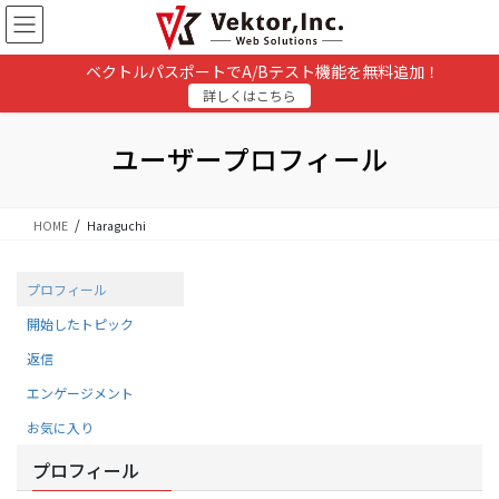
コ
ナ
ン
ビ
テ
ゲ
ベクトルパスポートでA/Bテスト機能を無料追加！
ン
ー
詳しくはこちら
ツ
シ
に
ョ
移
ン
ユーザープロフィール
動
に
移
動
HOME
Haraguchi
プロフィール
開始したトピック
返信
エンゲージメント
お気に入り
プロフィール