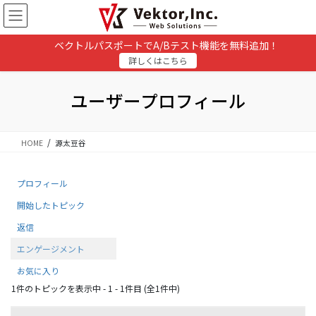
コ
ナ
ン
ビ
テ
ゲ
ベクトルパスポートでA/Bテスト機能を無料追加！
ン
ー
詳しくはこちら
ツ
シ
に
ョ
移
ン
ユーザープロフィール
動
に
移
動
HOME
源太豆谷
プロフィール
開始したトピック
返信
エンゲージメント
お気に入り
1件のトピックを表示中 - 1 - 1件目 (全1件中)