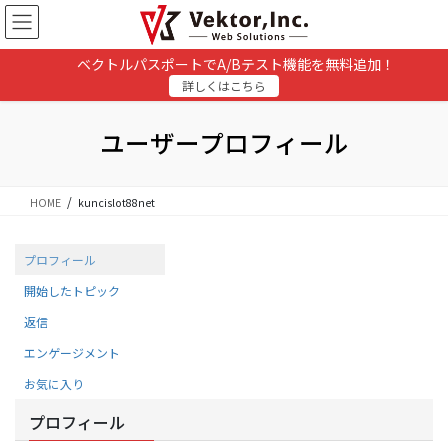
コ
ナ
ン
ビ
テ
ゲ
ベクトルパスポートでA/Bテスト機能を無料追加！
ン
ー
詳しくはこちら
ツ
シ
に
ョ
移
ン
ユーザープロフィール
動
に
移
動
HOME
kuncislot88net
プロフィール
開始したトピック
返信
エンゲージメント
お気に入り
プロフィール