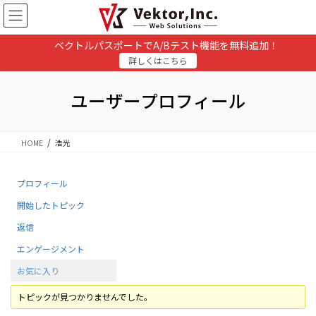
コ
ナ
ン
ビ
テ
ゲ
ベクトルパスポートでA/Bテスト機能を無料追加！
ン
ー
詳しくはこちら
ツ
シ
に
ョ
移
ン
ユーザープロフィール
動
に
移
動
HOME
浩光
プロフィール
開始したトピック
返信
エンゲージメント
お気に入り
トピックが見つかりませんでした。