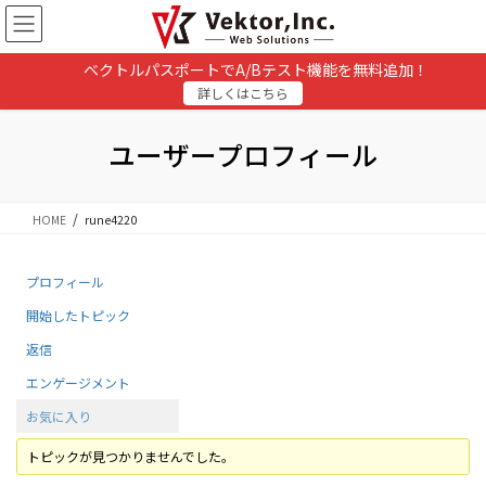
コ
ナ
ン
ビ
テ
ゲ
ベクトルパスポートでA/Bテスト機能を無料追加！
ン
ー
詳しくはこちら
ツ
シ
に
ョ
移
ン
ユーザープロフィール
動
に
移
動
HOME
rune4220
プロフィール
開始したトピック
返信
エンゲージメント
お気に入り
トピックが見つかりませんでした。