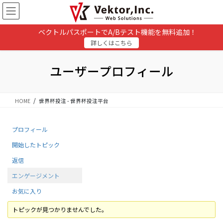
コ
ナ
ン
ビ
テ
ゲ
ベクトルパスポートでA/Bテスト機能を無料追加！
ン
ー
詳しくはこちら
ツ
シ
に
ョ
移
ン
ユーザープロフィール
動
に
移
動
HOME
世界杯投注 - 世界杯投注平台
プロフィール
開始したトピック
返信
エンゲージメント
お気に入り
トピックが見つかりませんでした。