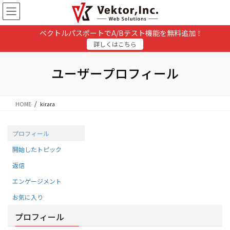
コ
ナ
ン
ビ
テ
ゲ
ベクトルパスポートでA/Bテスト機能を無料追加！
ン
ー
詳しくはこちら
ツ
シ
に
ョ
移
ン
ユーザープロフィール
動
に
移
動
HOME
kirara
プロフィール
開始したトピック
返信
エンゲージメント
お気に入り
プロフィール