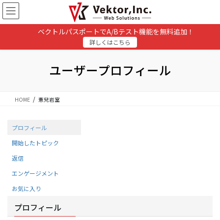
コ
ナ
ン
ビ
テ
ゲ
ベクトルパスポートでA/Bテスト機能を無料追加！
ン
ー
詳しくはこちら
ツ
シ
に
ョ
移
ン
ユーザープロフィール
動
に
移
動
HOME
憲兒岩室
プロフィール
開始したトピック
返信
エンゲージメント
お気に入り
プロフィール