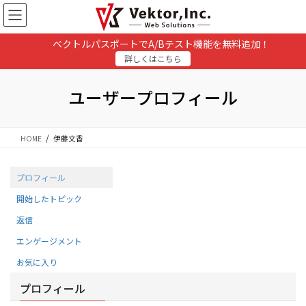
コ
ナ
ン
ビ
テ
ゲ
ベクトルパスポートでA/Bテスト機能を無料追加！
ン
ー
詳しくはこちら
ツ
シ
に
ョ
移
ン
ユーザープロフィール
動
に
移
動
HOME
伊藤文香
プロフィール
開始したトピック
返信
エンゲージメント
お気に入り
プロフィール