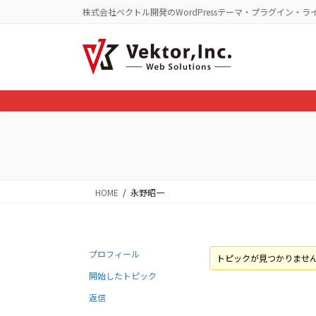
コ
ナ
株式会社ベクトル開発のWordPressテーマ・プラグイン・ラ
ン
ビ
テ
ゲ
ン
ー
ツ
シ
に
ョ
移
ン
動
に
移
動
HOME
永野昭一
プロフィール
トピックが見つかりませ
開始したトピック
返信