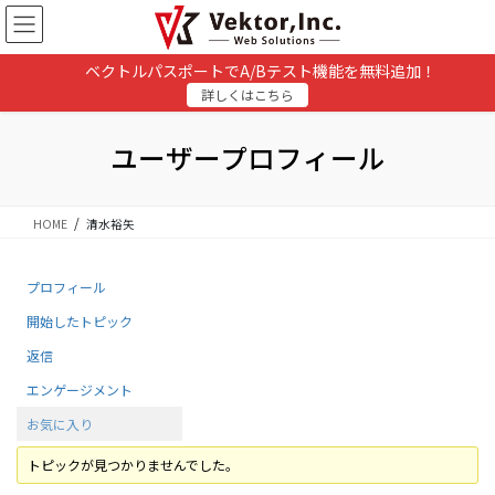
コ
ナ
ン
ビ
テ
ゲ
ベクトルパスポートでA/Bテスト機能を無料追加！
ン
ー
詳しくはこちら
ツ
シ
に
ョ
移
ン
ユーザープロフィール
動
に
移
動
HOME
清水裕矢
プロフィール
開始したトピック
返信
エンゲージメント
お気に入り
トピックが見つかりませんでした。