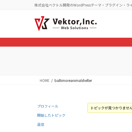
コ
ナ
株式会社ベクトル開発のWordPressテーマ・プラグイン・ラ
ン
ビ
テ
ゲ
ン
ー
ツ
シ
に
ョ
移
ン
動
に
移
動
HOME
baltimoreanimalshelter
プロフィール
トピックが見つかりませ
開始したトピック
返信