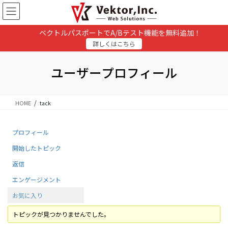
コ
ナ
ン
ビ
テ
ゲ
ベクトルパスポートでA/Bテスト機能を無料追加！
ン
ー
詳しくはこちら
ツ
シ
に
ョ
移
ン
ユーザープロフィール
動
に
移
動
HOME
tack
プロフィール
開始したトピック
返信
エンゲージメント
お気に入り
トピックが見つかりませんでした。