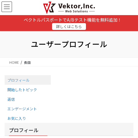
コ
ナ
ン
ビ
テ
ゲ
ベクトルパスポートでA/Bテスト機能を無料追加！
ン
ー
詳しくはこちら
ツ
シ
に
ョ
移
ン
ユーザープロフィール
動
に
移
動
HOME
長田
プロフィール
開始したトピック
返信
エンゲージメント
お気に入り
プロフィール