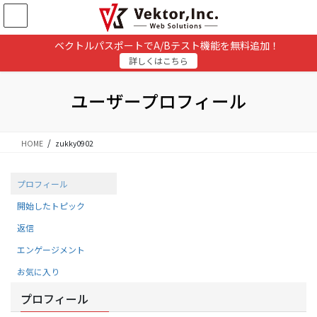
コ
ナ
ン
ビ
テ
ゲ
ベクトルパスポートでA/Bテスト機能を無料追加！
ン
ー
詳しくはこちら
ツ
シ
に
ョ
移
ン
ユーザープロフィール
動
に
移
動
HOME
zukky0902
プロフィール
開始したトピック
返信
エンゲージメント
お気に入り
プロフィール