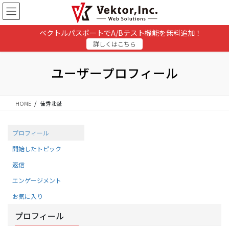
コ
ナ
ン
ビ
テ
ゲ
ベクトルパスポートでA/Bテスト機能を無料追加！
ン
ー
詳しくはこちら
ツ
シ
に
ョ
移
ン
ユーザープロフィール
動
に
移
動
HOME
佳秀北埜
プロフィール
開始したトピック
返信
エンゲージメント
お気に入り
プロフィール