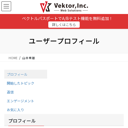
コ
ナ
ン
ビ
テ
ゲ
ベクトルパスポートでA/Bテスト機能を無料追加！
ン
ー
詳しくはこちら
ツ
シ
に
ョ
移
ン
ユーザープロフィール
動
に
移
動
HOME
山本重雄
プロフィール
開始したトピック
返信
エンゲージメント
お気に入り
プロフィール