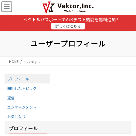
コ
ナ
ン
ビ
テ
ゲ
ベクトルパスポートでA/Bテスト機能を無料追加！
ン
ー
詳しくはこちら
ツ
シ
に
ョ
移
ン
ユーザープロフィール
動
に
移
動
HOME
moonlight
プロフィール
開始したトピック
返信
エンゲージメント
お気に入り
プロフィール