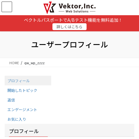
コ
ナ
ン
ビ
テ
ゲ
ベクトルパスポートでA/Bテスト機能を無料追加！
ン
ー
詳しくはこちら
ツ
シ
に
ョ
移
ン
ユーザープロフィール
動
に
移
動
HOME
qw_wp_zzzz
プロフィール
開始したトピック
返信
エンゲージメント
お気に入り
プロフィール