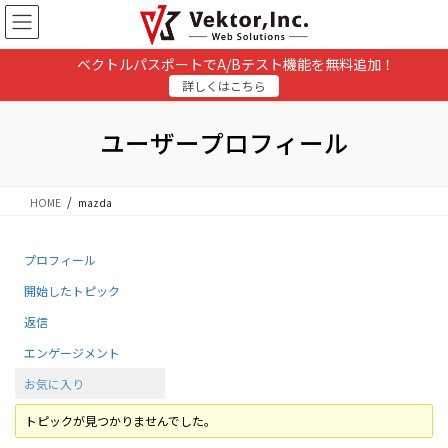
コ
ナ
ン
ビ
テ
ゲ
ベクトルパスポートでA/Bテスト機能を無料追加！
ン
ー
詳しくはこちら
ツ
シ
に
ョ
移
ン
ユーザープロフィール
動
に
移
動
HOME
mazda
プロフィール
開始したトピック
返信
エンゲージメント
お気に入り
トピックが見つかりませんでした。