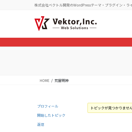
コ
ナ
株式会社ベクトル開発のWordPressテーマ・プラグイン・ラ
ン
ビ
テ
ゲ
ン
ー
ツ
シ
に
ョ
移
ン
動
に
移
動
HOME
荒屋明神
プロフィール
トピックが見つかりませ
開始したトピック
返信