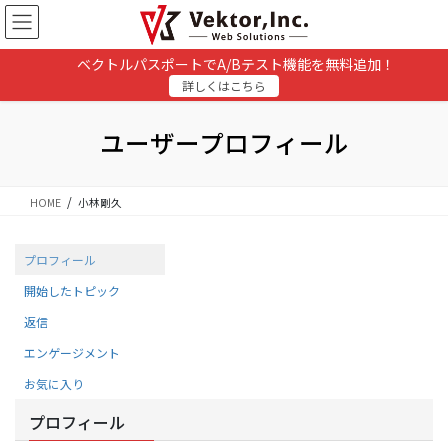
コ
ナ
ン
ビ
テ
ゲ
ベクトルパスポートでA/Bテスト機能を無料追加！
ン
ー
詳しくはこちら
ツ
シ
に
ョ
移
ン
ユーザープロフィール
動
に
移
動
HOME
小林剛久
プロフィール
開始したトピック
返信
エンゲージメント
お気に入り
プロフィール