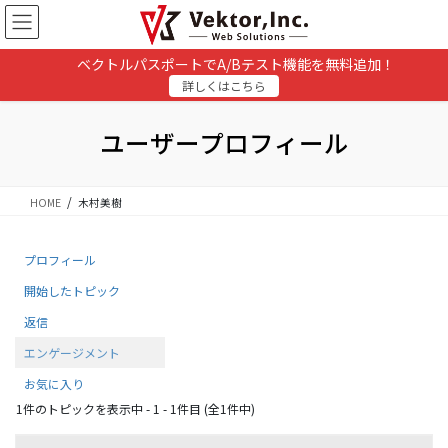
コ
ナ
ン
ビ
テ
ゲ
ベクトルパスポートでA/Bテスト機能を無料追加！
ン
ー
詳しくはこちら
ツ
シ
に
ョ
移
ン
ユーザープロフィール
動
に
移
動
HOME
木村美樹
プロフィール
開始したトピック
返信
エンゲージメント
お気に入り
1件のトピックを表示中 - 1 - 1件目 (全1件中)