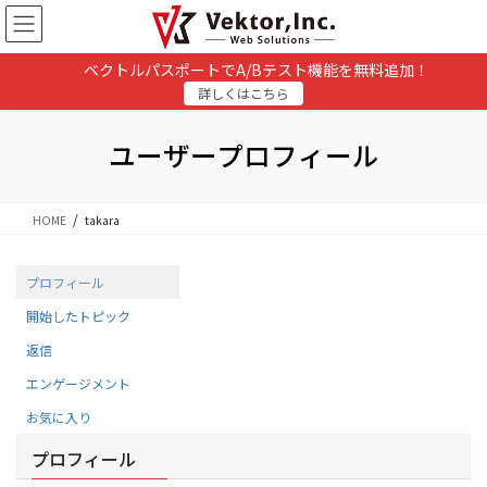
コ
ナ
ン
ビ
テ
ゲ
ベクトルパスポートでA/Bテスト機能を無料追加！
ン
ー
詳しくはこちら
ツ
シ
に
ョ
移
ン
ユーザープロフィール
動
に
移
動
HOME
takara
プロフィール
開始したトピック
返信
エンゲージメント
お気に入り
プロフィール