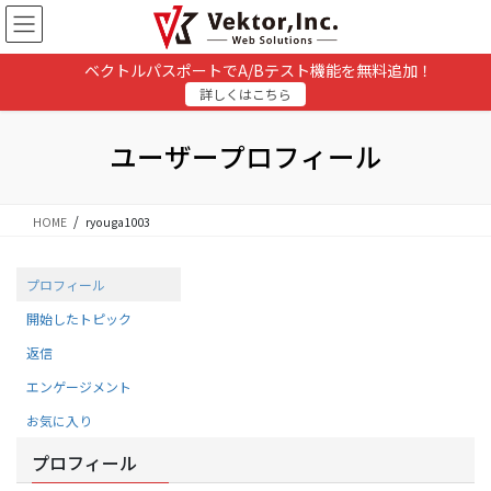
コ
ナ
ン
ビ
テ
ゲ
ベクトルパスポートでA/Bテスト機能を無料追加！
ン
ー
詳しくはこちら
ツ
シ
に
ョ
移
ン
ユーザープロフィール
動
に
移
動
HOME
ryouga1003
プロフィール
開始したトピック
返信
エンゲージメント
お気に入り
プロフィール