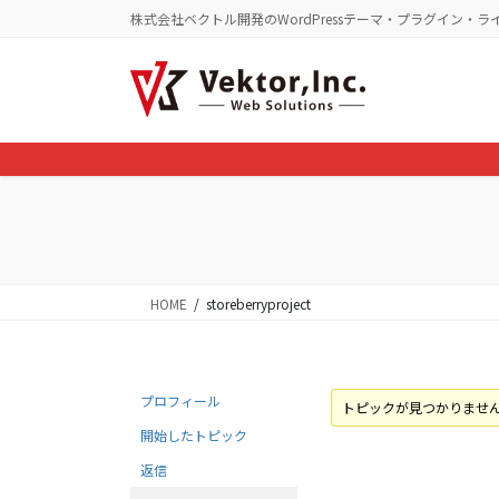
コ
ナ
株式会社ベクトル開発のWordPressテーマ・プラグイン・ラ
ン
ビ
テ
ゲ
ン
ー
ツ
シ
に
ョ
移
ン
動
に
移
動
HOME
storeberryproject
プロフィール
トピックが見つかりませ
開始したトピック
返信