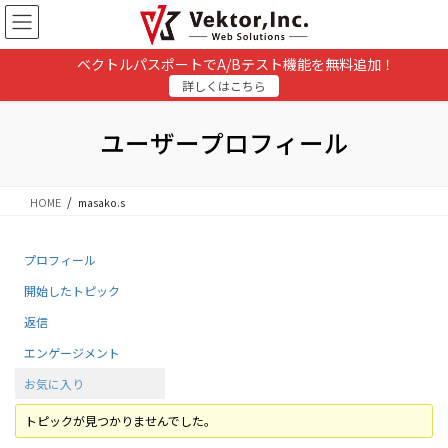
コ
ナ
ン
ビ
テ
ゲ
ベクトルパスポートでA/Bテスト機能を無料追加！
ン
ー
詳しくはこちら
ツ
シ
に
ョ
移
ン
ユーザープロフィール
動
に
移
動
HOME
masako.s
プロフィール
開始したトピック
返信
エンゲージメント
お気に入り
トピックが見つかりませんでした。