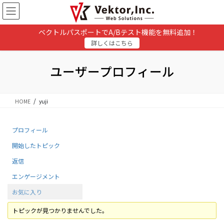
コ
ナ
ン
ビ
テ
ゲ
ベクトルパスポートでA/Bテスト機能を無料追加！
ン
ー
詳しくはこちら
ツ
シ
に
ョ
移
ン
ユーザープロフィール
動
に
移
動
HOME
yuji
プロフィール
開始したトピック
返信
エンゲージメント
お気に入り
トピックが見つかりませんでした。