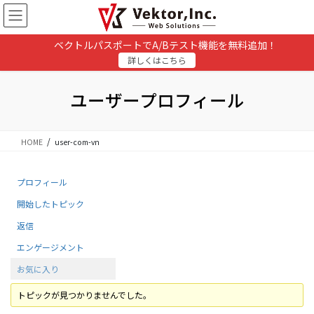
コ
ナ
ン
ビ
テ
ゲ
ベクトルパスポートでA/Bテスト機能を無料追加！
ン
ー
詳しくはこちら
ツ
シ
に
ョ
移
ン
ユーザープロフィール
動
に
移
動
HOME
user-com-vn
プロフィール
開始したトピック
返信
エンゲージメント
お気に入り
トピックが見つかりませんでした。