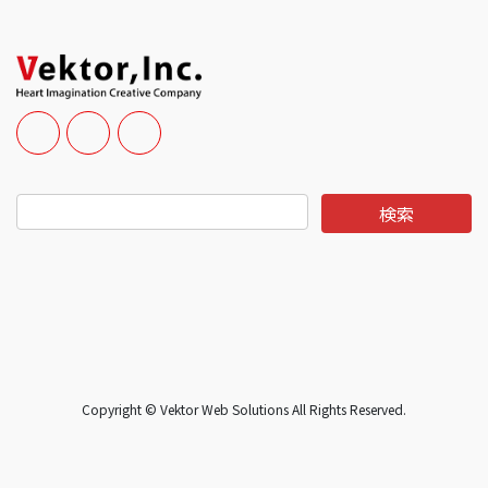
Copyright © Vektor Web Solutions All Rights Reserved.