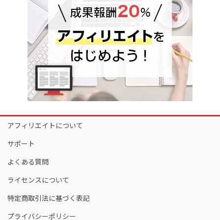
アフィリエイトについて
サポート
よくある質問
ライセンスについて
特定商取引法に基づく表記
プライバシーポリシー