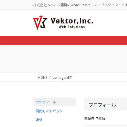
コ
ナ
株式会社ベクトル開発のWordPressテーマ・プラグイン・ラ
ン
ビ
テ
ゲ
ン
ー
ツ
シ
に
ョ
移
ン
動
に
移
動
HOME
pentagon67
プロフィール
プロフィール
開始したトピック
登録日: 7年前
返信