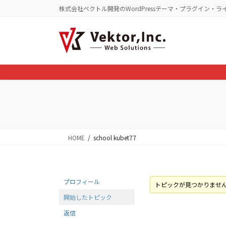
コ
ナ
株式会社ベクトル開発のWordPressテーマ・プラグイン・ラ
ン
ビ
テ
ゲ
ン
ー
ツ
シ
に
ョ
移
ン
動
に
移
動
HOME
school kubet77
プロフィール
トピックが見つかりませ
開始したトピック
返信