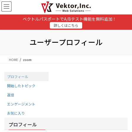
コ
ナ
ン
ビ
テ
ゲ
ベクトルパスポートでA/Bテスト機能を無料追加！
ン
ー
詳しくはこちら
ツ
シ
に
ョ
移
ン
ユーザープロフィール
動
に
移
動
HOME
zoom
プロフィール
開始したトピック
返信
エンゲージメント
お気に入り
プロフィール