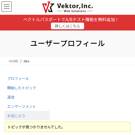
コ
ナ
ン
ビ
テ
ゲ
ベクトルパスポートでA/Bテスト機能を無料追加！
ン
ー
詳しくはこちら
ツ
シ
に
ョ
移
ン
ユーザープロフィール
動
に
移
動
HOME
dko
プロフィール
開始したトピック
返信
エンゲージメント
お気に入り
トピックが見つかりませんでした。